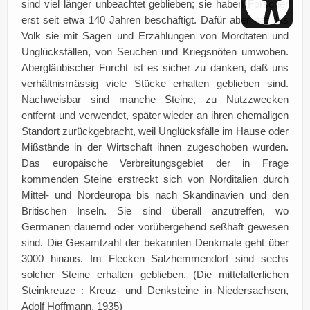
sind viel länger unbeachtet geblieben; sie haben Forscher
erst seit etwa 140 Jahren beschäftigt. Dafür aber hat das
Volk sie mit Sagen und Erzählungen von Mordtaten und
Unglücksfällen, von Seuchen und Kriegsnöten umwoben.
Abergläubischer Furcht ist es sicher zu danken, daß uns
verhältnismässig viele Stücke erhalten geblieben sind.
Nachweisbar sind manche Steine, zu Nutzzwecken
entfernt und verwendet, später wieder an ihren ehemaligen
Standort zurückgebracht, weil Unglücksfälle im Hause oder
Mißstände in der Wirtschaft ihnen zugeschoben wurden.
Das europäische Verbreitungsgebiet der in Frage
kommenden Steine erstreckt sich von Norditalien durch
Mittel- und Nordeuropa bis nach Skandinavien und den
Britischen Inseln. Sie sind überall anzutreffen, wo
Germanen dauernd oder vorübergehend seßhaft gewesen
sind. Die Gesamtzahl der bekannten Denkmale geht über
3000 hinaus. Im Flecken Salzhemmendorf sind sechs
solcher Steine erhalten geblieben. (Die mittelalterlichen
Steinkreuze : Kreuz- und Denksteine in Niedersachsen,
Adolf Hoffmann, 1935)