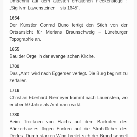
Umschrift auf dem ältesten erhaltenen Fleckensiegel :
„Sigillvm Lawensteinen – sis 1645“.
1654
Der Künstler Conrad Buno fertigt den Stich von der
Ortsansicht für Merians Braunschweig – Lüneburger
Topographie an.
1655
Bau der Orgel in der evangelischen Kirche.
1709
Das „Amt“ wird nach Eggersen verlegt. Die Burg beginnt zu
zerfallen.
1716
Christian Eberhard Niemeyer kommt nach Lauenstein, wo
er über 50 Jahre als Amtmann wirkt.
1730
Beim Trocknen von Flachs auf dem Backofen des
Bäckerhauses flogen Funken auf die Strohdächer des
Dorfes. Durch starken Wind breitet sich der Brand schnell