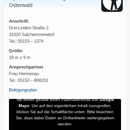
Osterwald
Anschrift:
Drei-Linden-Straße 2
31020 Salzhemmendorf
Tel.: 05153 – 1374
Größe:
18 m x 9 m
Ansprechpartner
Frau Hermenau
Tel.: 05153 – 808153
Belegungsplan
Sie sehen gerade einen Platzhalterinhalt von
Google
Maps
. Um auf den eigentlichen Inhalt zuzugreifen,
klicken Sie auf die Schaltfläche unten. Bitte beachten
Sie, dass dabei Daten an Drittanbieter weitergegeben
werden.