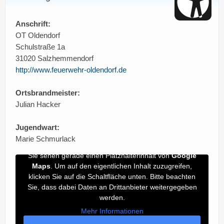
Anschrift:
OT Oldendorf
Schulstraße 1a
31020 Salzhemmendorf
http://www.feuerwehr-oldendorf.de
Ortsbrandmeister:
Julian Hacker
Jugendwart:
Marie Schmurlack
Sie sehen gerade einen Platzhalterinhalt von
Google
Maps
. Um auf den eigentlichen Inhalt zuzugreifen,
klicken Sie auf die Schaltfläche unten. Bitte beachten
Sie, dass dabei Daten an Drittanbieter weitergegeben
werden.
Mehr Informationen