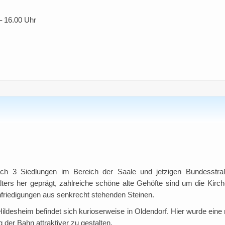
– 16.00 Uhr
lich 3 Siedlungen im Bereich der Saale und jetzigen Bundesstr
alters her geprägt, zahlreiche schöne alte Gehöfte sind um die Kirch
Einfriedigungen aus senkrecht stehenden Steinen.
ldesheim befindet sich kurioserweise in Oldendorf. Hier wurde eine
der Bahn attraktiver zu gestalten.