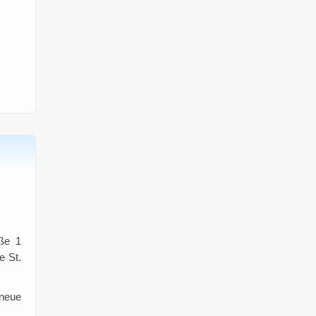
aße 1
e St.
 neue