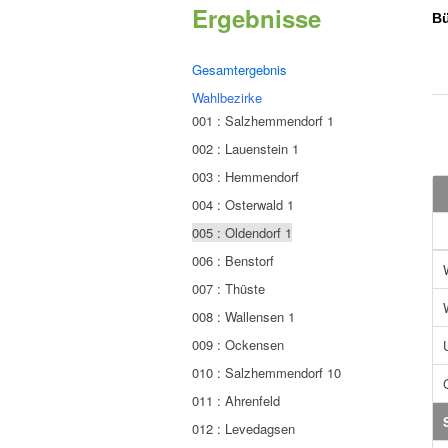
Ergebnisse
Bü
Gesamtergebnis
Wahlbezirke
001 : Salzhemmendorf 1
002 : Lauenstein 1
003 : Hemmendorf
004 : Osterwald 1
005 : Oldendorf 1
006 : Benstorf
007 : Thüste
008 : Wallensen 1
009 : Ockensen
010 : Salzhemmendorf 10
011 : Ahrenfeld
012 : Levedagsen