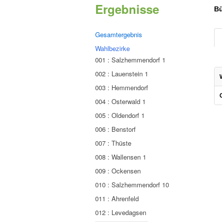
Ergebnisse
Bü
Gesamtergebnis
Wahlbezirke
001 : Salzhemmendorf 1
002 : Lauenstein 1
003 : Hemmendorf
004 : Osterwald 1
005 : Oldendorf 1
006 : Benstorf
007 : Thüste
008 : Wallensen 1
009 : Ockensen
010 : Salzhemmendorf 10
011 : Ahrenfeld
012 : Levedagsen