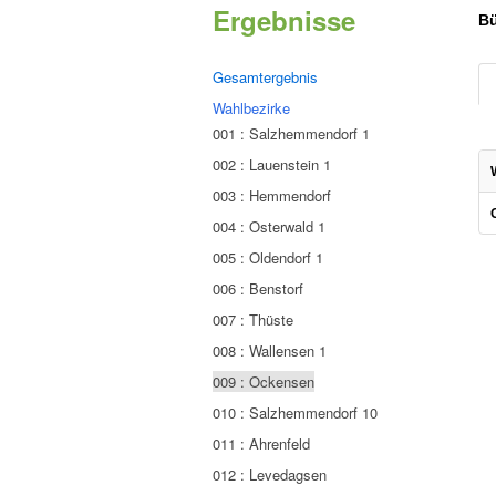
Ergebnisse
Bü
Gesamtergebnis
Wahlbezirke
001 : Salzhemmendorf 1
002 : Lauenstein 1
003 : Hemmendorf
004 : Osterwald 1
005 : Oldendorf 1
006 : Benstorf
007 : Thüste
008 : Wallensen 1
009 : Ockensen
010 : Salzhemmendorf 10
011 : Ahrenfeld
012 : Levedagsen