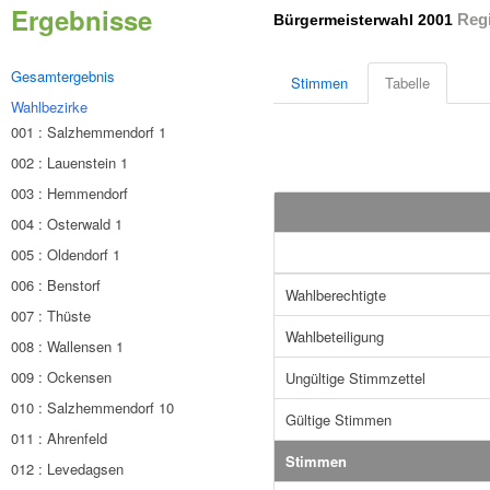
Ergebnisse
Regi
Bürgermeisterwahl 2001
Gesamtergebnis
Stimmen
Tabelle
Wahlbezirke
001 : Salzhemmendorf 1
002 : Lauenstein 1
003 : Hemmendorf
004 : Osterwald 1
005 : Oldendorf 1
006 : Benstorf
Wahlberechtigte
007 : Thüste
Wahlbeteiligung
008 : Wallensen 1
009 : Ockensen
Ungültige Stimmzettel
010 : Salzhemmendorf 10
Gültige Stimmen
011 : Ahrenfeld
Stimmen
012 : Levedagsen