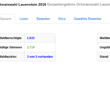
Gesamtergebnis Ortsratswahl Lauens
tsratswahl Lauenstein 2016
Gesamt
Listen
Bewerber
Sitze
Gewählte Bewerber
Wahlberechtigte
1.633
Wahlbet
Gültige Stimmen
2.719
Ungülti
Wahlbezirke:
3 von 3 vorhanden
Stand: