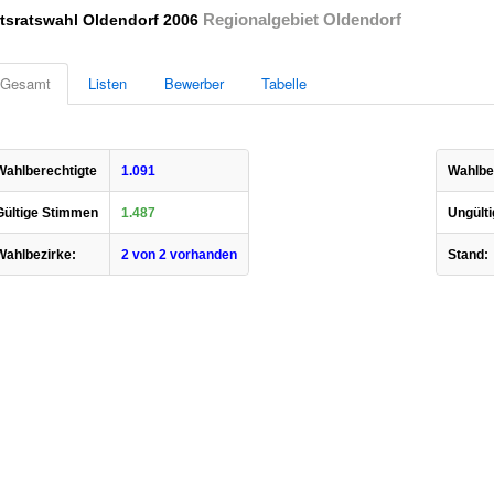
Regionalgebiet Oldendorf
tsratswahl Oldendorf 2006
Gesamt
Listen
Bewerber
Tabelle
Wahlberechtigte
1.091
Wahlbet
Gültige Stimmen
1.487
Ungülti
Wahlbezirke:
2 von 2 vorhanden
Stand: