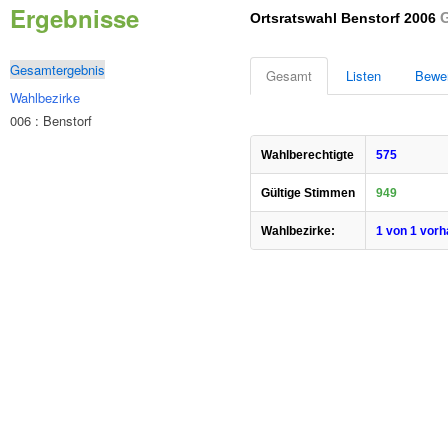
Ergebnisse
G
Ortsratswahl Benstorf 2006
Gesamtergebnis
Gesamt
Listen
Bewe
Wahlbezirke
006 : Benstorf
Wahlberechtigte
575
Gültige Stimmen
949
Wahlbezirke:
1 von 1 vor